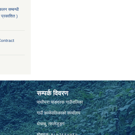
ंकलन सम्बन्धी
 प्रकाशित )
Contract
सम्पर्क विवरण
पाथीभरा याङवरक गाउँपालिका
गाउँ कार्यपालिकाको कार्यालय
थेचम्बु, ताप्लेजुङ्ग
मोबाइल: ९८५२६६०४६०