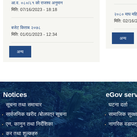
आ.व. ०८०/८१ को राजश्व अनुमान
मिति:
07/16/2023 - 18:18
२०८० माघ महि
मिति:
02/16/
बजेट किताब २०७८
मिति:
01/01/2023 - 12:34
अन्य
अन्य
Notices
eGov serv
सूचना तथा समाचार
घटना दर्ता
सार्वजनिक खरीद /बोलपत्र सूचना
सामाजिक सुरक्ष
एन, कानुन तथा निर्देशिका
नागरिक वडापत्
कर तथा शुल्कहरु