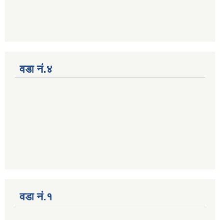
वडा नं.४
वडा नं.१