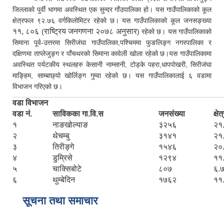
जिल्लाको पुर्वी भागमा अवस्थित एक सुन्दर गाँउपालिका हो। यस गाउँपालिकाको कूल
क्षेत्रफल ९२.७६ वर्गकिलोमिटर रहेको छ। यस गाउँपालिकाको कूल जनसङ्ख्या
११, ८०६
राष्ट्रिय जनगणना २०७८ अनुसार
(
) रहेको छ। यस गाउँपालिकाको
सिमाना पूर्व-उत्तरमा सिरीजंघा गाउँपालिका,पश्चिममा फुङलिङ्ग नगरपालिका र
दक्षिणमा ताप्लेजुङ्ग र पाँचथरको सिमाना कावेली खोला रहेको छ।यस गाउँपालिकामा
अवस्थित पर्यटकीय स्थलहरु केसानी नाम्सानी, टोड्के पहरा,धापपोखरी, सिरीजंघा
माङ्हिम, साम्बाछ्यो खोर्लिङ्ग गुम्वा रहेको छ। यस गाउँपालिकालाई ६ वडामा
विभाजन गरिएको छ।
वडा विभाजन
वडा नं.
साविकका गा.वि.स
जनसंख्या
क्षे
१
नाङखोल्याङ
३२५६
२१
२
थेचम्बु
३१४१
२१
३
तिरीङ्गे
१५४६
२०
४
डुम्रिसे
१२९४
११
५
चाक्सिबोटे
८०७
६.
६
थुम्बेदिन
१७६२
११
सूचना तथा समाचार