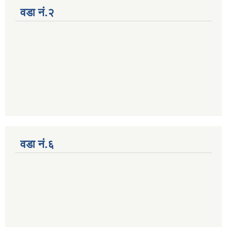
वडा नं.२
वडा नं.६