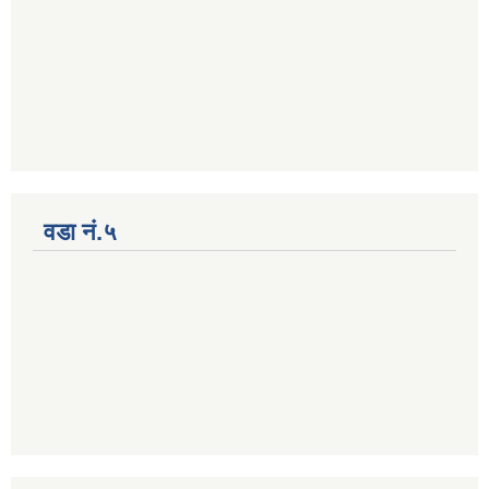
वडा नं.५