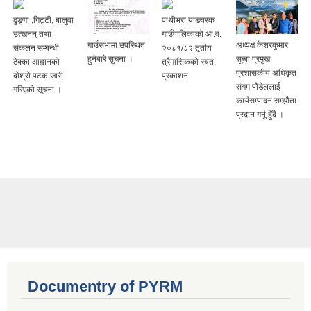
ढुङ्गा ,गिट्टी, बालुवा
पाथीभरा याङवरक
उत्खनन् तथा
गाउँपालिकाको आ.व.
गाउँसभामा उपस्थित
अध्यक्ष केशरकुमार
संकलन सम्बन्धी
२०८१/८२ तृतीय
हुनेबारे सुचना ।
सूब्बा प्रमुख
ठेक्का आह्वानको
त्रैमासिकको स्वत:
प्रशासकीय अधिकृत
दोश्रो पटक जारी
प्रकाशन
संगम पौडेललाई
गरिएको सूचना ।
कार्यसम्पादन सम्झौता
प्रदान गर्नु हुँदै ।
Documentry of PYRM