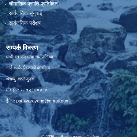
चौमासिक प्रगति प्रतिवेदन
सार्वजनिक सुनुवाई
सार्वजनिक परीक्षण
सम्पर्क विवरण
पाथीभरा याङवरक गाउँपालिका
गाउँ कार्यपालिकाको कार्यालय
थेचम्बु, ताप्लेजुङ्ग
मोबाइल: ९८५२६६०४६०
ईमेल:
pathivarayang@gmail.com
© 2026 पाथीभरा याङवरक गाउँपालिका