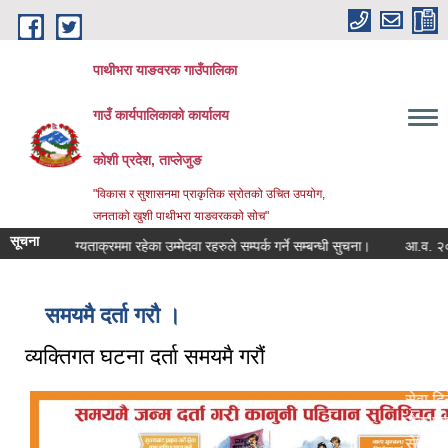
Skip to main content
पाथीभरा याङवरक गाउँपालिका
गाउँ कार्यपालिकाको कार्यालय
कोशी प्रदेश, ताप्लेजुङ
"विकास र सुशासनमा प्राकृतिक स्रोतको उचित उपयोग,
जनताको खुशी पाथीभरा याङवरकको सोच"
सूचना
ायी योग्यताक्रममा रहेका उम्मेदवा रहरुले सम्पर्क गर्ने सम्बन्धी सुचना।
आ.व. २०८३/८४ क
Body:
जातहरु:
आवश्यक कागज
कारी:
समयमै दर्ता गरौ ।
जिम्मेवार अधिक
तथा अन्य:
नमुना फाराम त
व्यक्तिगत घटना दर्ता समयमै गरौं
प्रक्रिया:
लाग्ने समय:
्यालय:
सेवा दिने कार्
सेवा प्रकार:
सेवा शुल्क: