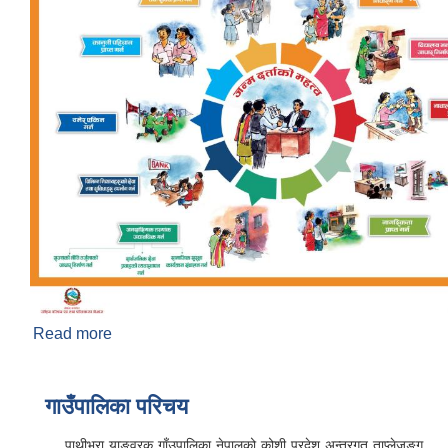
Read more
about व्यक्तिगत घटना दर्ता समयमै गरौं
गाउँपालिका परिचय
पाथीभरा याङवरक गाँउपालिका नेपालको कोशी प्रदेश अन्तरगत ताप्लेजुङ्ग