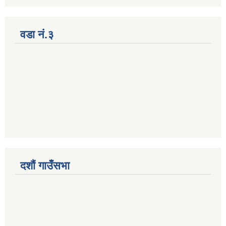
वडा नं.३
दशौं गाउँसभा