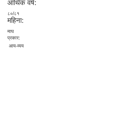
आर्थिक वर्ष:
८०/८१
महिना:
माघ
प्रकार:
आय-व्यय