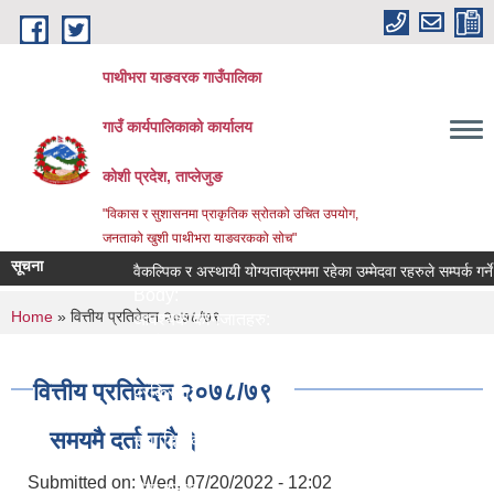
Skip to main content
पाथीभरा याङवरक गाउँपालिका
गाउँ कार्यपालिकाको कार्यालय
कोशी प्रदेश, ताप्लेजुङ
"विकास र सुशासनमा प्राकृतिक स्रोतको उचित उपयोग,
जनताको खुशी पाथीभरा याङवरकको सोच"
सूचना
वैकल्पिक र अस्थायी योग्यताक्रममा रहेका उम्मेदवा रहरुले सम्पर्क गर्ने सम्
Body:
You are here
Home
» वित्तीय प्रतिवेदन २०७८/७९
आवश्यक कागजातहरु:
जिम्मेवार अधिकारी:
नमुना फाराम तथा अन्य:
वित्तीय प्रतिवेदन २०७८/७९
प्रक्रिया:
लाग्ने समय:
समयमै दर्ता गरौ ।
सेवा दिने कार्यालय:
सेवा प्रकार:
Submitted on:
Wed, 07/20/2022 - 12:02
सेवा शुल्क: