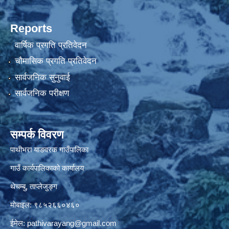
Reports
वार्षिक प्रगति प्रतिवेदन
चौमासिक प्रगति प्रतिवेदन
सार्वजनिक सुनुवाई
सार्वजनिक परीक्षण
सम्पर्क विवरण
पाथीभरा याङवरक गाउँपालिका
गाउँ कार्यपालिकाको कार्यालय
थेचम्बु, ताप्लेजुङ्ग
मोबाइल: ९८५२६६०४६०
ईमेल:
pathivarayang@gmail.com