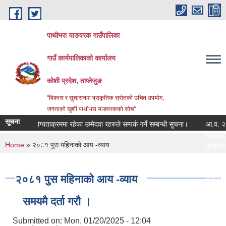
Skip to main content
पाथीभरा याङवरक गाउँपालिका
गाउँ कार्यपालिकाको कार्यालय
कोशी प्रदेश, ताप्लेजुङ
"विकास र सुशासनमा प्राकृतिक स्रोतको उचित उपयोग,
जनताको खुशी पाथीभरा याङवरकको सोच"
सूचना
अस्थायी योग्यताक्रममा रहेका उम्मेदवा रहरुले सम्पर्क गर्ने सम्बन्धी सुचना।
आ.व. २०८३/८
Body:
You are here
Home
» २०८१ पुस महिनाको आय -व्याय
कागजातहरु:
आवश्यक क
 अधिकारी:
जिम्मेवार 
ाम तथा अन्य:
नमुना फारा
२०८१ पुस महिनाको आय -व्याय
प्रक्रिया:
य:
लाग्ने समय
समयमै दर्ता गरौ ।
कार्यालय:
सेवा दिने क
र:
सेवा प्रकार
Submitted on:
Mon, 01/20/2025 - 12:04
:
सेवा शुल्क: