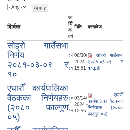
आ
र्थि
शिर्षक
मिति
दस्तावेज
क
वर्ष
सोह्रो गाउँसभा
निर्णय
८०
06/30/
सोह्रो गाउँसभा
/
2024 -
२०८१-०३-०९ र
२०८१-०३-०९ र
८१
15:51
१०.pdf
१०
एघारौँ कार्यपालिका
एघारौँ
वैठकका निर्णयहरु
८०
03/14/
कार्यपालिका वैठकका
/
2024 -
(२०८० फाल्गुण
निर्णयहरु (२०८०
८१
12:55
फाल्गुण ०५)
०५)