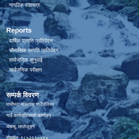
नागरिक वडापत्र
Reports
वार्षिक प्रगति प्रतिवेदन
चौमासिक प्रगति प्रतिवेदन
सार्वजनिक सुनुवाई
सार्वजनिक परीक्षण
सम्पर्क विवरण
पाथीभरा याङवरक गाउँपालिका
गाउँ कार्यपालिकाको कार्यालय
थेचम्बु, ताप्लेजुङ्ग
मोबाइल: ९८५२६६०४६०