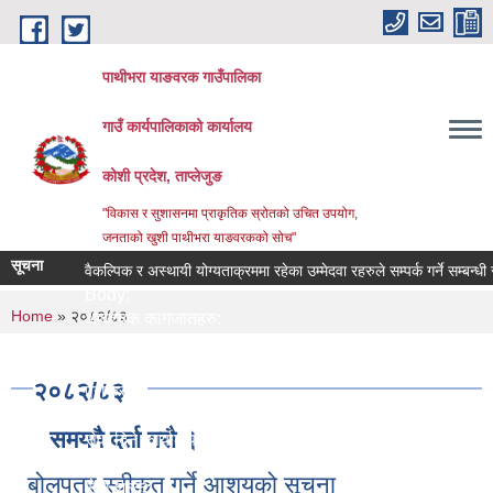
Skip to main content
पाथीभरा याङवरक गाउँपालिका
गाउँ कार्यपालिकाको कार्यालय
कोशी प्रदेश, ताप्लेजुङ
"विकास र सुशासनमा प्राकृतिक स्रोतको उचित उपयोग,
जनताको खुशी पाथीभरा याङवरकको सोच"
सूचना
वैकल्पिक र अस्थायी योग्यताक्रममा रहेका उम्मेदवा रहरुले सम्पर्क गर्ने सम्बन्धी सुच
Body:
You are here
Home
» २०८२/८३
आवश्यक कागजातहरु:
जिम्मेवार अधिकारी:
नमुना फाराम तथा अन्य:
२०८२/८३
प्रक्रिया:
लाग्ने समय:
समयमै दर्ता गरौ ।
सेवा दिने कार्यालय:
सेवा प्रकार:
बोलपत्र स्वीकृत गर्ने आशयको सूचना
सेवा शुल्क: