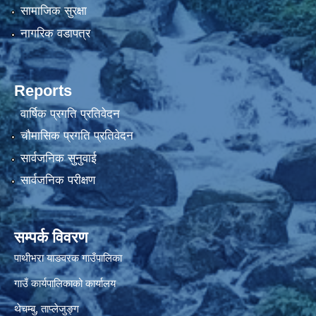
सामाजिक सुरक्षा
नागरिक वडापत्र
Reports
वार्षिक प्रगति प्रतिवेदन
चौमासिक प्रगति प्रतिवेदन
सार्वजनिक सुनुवाई
सार्वजनिक परीक्षण
सम्पर्क विवरण
पाथीभरा याङवरक गाउँपालिका
गाउँ कार्यपालिकाको कार्यालय
थेचम्बु, ताप्लेजुङ्ग