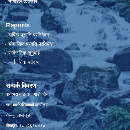
नागरिक वडापत्र
Reports
वार्षिक प्रगति प्रतिवेदन
चौमासिक प्रगति प्रतिवेदन
सार्वजनिक सुनुवाई
सार्वजनिक परीक्षण
सम्पर्क विवरण
पाथीभरा याङवरक गाउँपालिका
गाउँ कार्यपालिकाको कार्यालय
थेचम्बु, ताप्लेजुङ्ग
मोबाइल: ९८५२६६०४६०