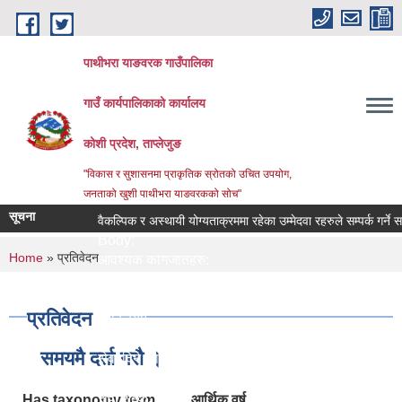
Skip to main content
पाथीभरा याङवरक गाउँपालिका
गाउँ कार्यपालिकाको कार्यालय
कोशी प्रदेश, ताप्लेजुङ
"विकास र सुशासनमा प्राकृतिक स्रोतको उचित उपयोग,
जनताको खुशी पाथीभरा याङवरकको सोच"
सूचना
वैकल्पिक र अस्थायी योग्यताक्रममा रहेका उम्मेदवा रहरुले सम्पर्क गर्ने सम्बन
Body:
You are here
Home
» प्रतिवेदन
आवश्यक कागजातहरु:
जिम्मेवार अधिकारी:
नमुना फाराम तथा अन्य:
प्रतिवेदन
प्रक्रिया:
लाग्ने समय:
समयमै दर्ता गरौ ।
सेवा दिने कार्यालय:
सेवा प्रकार:
सेवा शुल्क:
Has taxonomy term
आर्थिक वर्ष