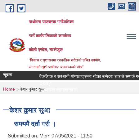
Skip to main content
पाथीभरा याङवरक गाउँपालिका
गाउँ कार्यपालिकाको कार्यालय
कोशी प्रदेश, ताप्लेजुङ
"विकास र सुशासनमा प्राकृतिक स्रोतको उचित उपयोग,
जनताको खुशी पाथीभरा याङवरकको सोच"
सूचना
वैकल्पिक र अस्थायी योग्यताक्रममा रहेका उम्मेदवा रहरुले सम्पर्क गर्ने स
Body:
You are here
Home
» केशर कुमार सुब्बा
आवश्यक कागजातहरु:
जिम्मेवार अधिकारी:
नमुना फाराम तथा अन्य:
केशर कुमार सुब्बा
प्रक्रिया:
लाग्ने समय:
समयमै दर्ता गरौ ।
सेवा दिने कार्यालय:
सेवा प्रकार:
Submitted on:
Mon, 07/05/2021 - 11:50
सेवा शुल्क: