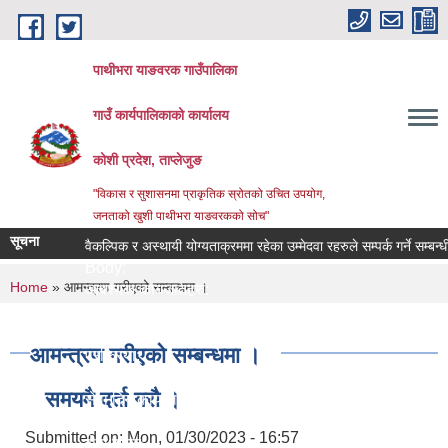
Skip to main content
पाथीभरा याङवरक गाउँपालिका
गाउँ कार्यपालिकाको कार्यालय
कोशी प्रदेश, ताप्लेजुङ
"विकास र सुशासनमा प्राकृतिक स्रोतको उचित उपयोग,
जनताको खुशी पाथीभरा याङवरकको सोच"
सूचना
वैकल्पिक र अस्थायी योग्यताक्रममा रहेका उम्मेदवा रहरुले सम्पर्क गर्ने सम्बन्धी स
Body:
You are here
Home
» आमन्त्रण गरीएको सम्बन्धमा ।
आवश्यक कागजातहरु:
जिम्मेवार अधिकारी:
नमुना फाराम तथा अन्य:
आमन्त्रण गरीएको सम्बन्धमा ।
प्रक्रिया:
लाग्ने समय:
समयमै दर्ता गरौ ।
सेवा दिने कार्यालय:
सेवा प्रकार:
Submitted on:
Mon, 01/30/2023 - 16:57
सेवा शुल्क: