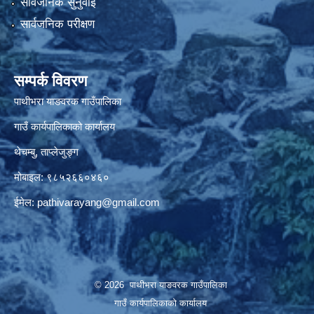
सार्वजनिक सुनुवाई
सार्वजनिक परीक्षण
सम्पर्क विवरण
पाथीभरा याङवरक गाउँपालिका
गाउँ कार्यपालिकाको कार्यालय
थेचम्बु, ताप्लेजुङ्ग
मोबाइल: ९८५२६६०४६०
ईमेल:
pathivarayang@gmail.com
© 2026 पाथीभरा याङवरक गाउँपालिका
गाउँ कार्यपालिकाको कार्यालय