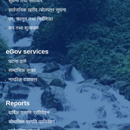
सूचना तथा समाचार
सार्वजनिक खरीद /बोलपत्र सूचना
एन, कानुन तथा निर्देशिका
कर तथा शुल्कहरु
eGov services
घटना दर्ता
सामाजिक सुरक्षा
नागरिक वडापत्र
Reports
वार्षिक प्रगति प्रतिवेदन
चौमासिक प्रगति प्रतिवेदन