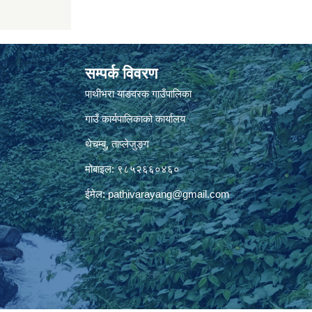
सम्पर्क विवरण
पाथीभरा याङवरक गाउँपालिका
गाउँ कार्यपालिकाको कार्यालय
थेचम्बु, ताप्लेजुङ्ग
मोबाइल: ९८५२६६०४६०
ईमेल:
pathivarayang@gmail.com