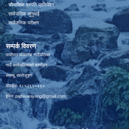
चौमासिक प्रगति प्रतिवेदन
सार्वजनिक सुनुवाई
सार्वजनिक परीक्षण
सम्पर्क विवरण
पाथीभरा याङवरक गाउँपालिका
गाउँ कार्यपालिकाको कार्यालय
थेचम्बु, ताप्लेजुङ्ग
मोबाइल: ९८५२६६०४६०
ईमेल:
pathivarayang@gmail.com