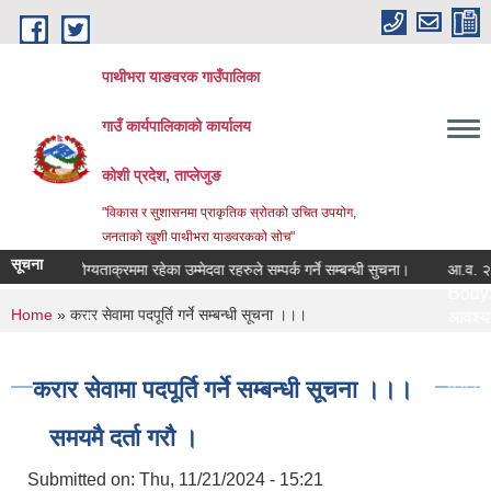
Skip to main content
पाथीभरा याङवरक गाउँपालिका
गाउँ कार्यपालिकाको कार्यालय
कोशी प्रदेश, ताप्लेजुङ
"विकास र सुशासनमा प्राकृतिक स्रोतको उचित उपयोग,
जनताको खुशी पाथीभरा याङवरकको सोच"
सूचना
अस्थायी योग्यताक्रममा रहेका उम्मेदवा रहरुले सम्पर्क गर्ने सम्बन्धी सुचना।
आ.व. २०८३/
Body:
You are here
Home
» करार सेवामा पदपूर्ति गर्ने सम्बन्धी सूचना ।।।
कागजातहरु:
आवश्यक क
 अधिकारी:
जिम्मेवार 
राम तथा अन्य:
नमुना फार
करार सेवामा पदपूर्ति गर्ने सम्बन्धी सूचना ।।।
प्रक्रिया:
य:
लाग्ने समय
समयमै दर्ता गरौ ।
कार्यालय:
सेवा दिने क
ार:
सेवा प्रका
Submitted on:
Thu, 11/21/2024 - 15:21
:
सेवा शुल्क: