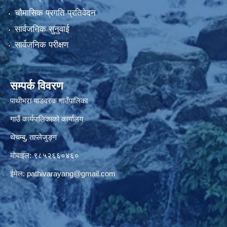
चौमासिक प्रगति प्रतिवेदन
सार्वजनिक सुनुवाई
सार्वजनिक परीक्षण
सम्पर्क विवरण
पाथीभरा याङवरक गाउँपालिका
गाउँ कार्यपालिकाको कार्यालय
थेचम्बु, ताप्लेजुङ्ग
मोबाइल: ९८५२६६०४६०
ईमेल:
pathivarayang@gmail.com