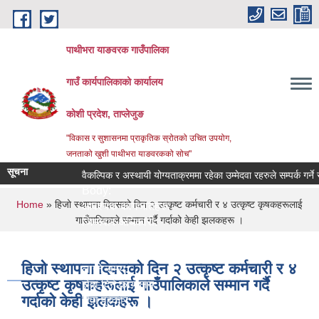
Skip to main content
पाथीभरा याङवरक गाउँपालिका
गाउँ कार्यपालिकाको कार्यालय
कोशी प्रदेश, ताप्लेजुङ
"विकास र सुशासनमा प्राकृतिक स्रोतको उचित उपयोग,
जनताको खुशी पाथीभरा याङवरकको सोच"
सूचना
वैकल्पिक र अस्थायी योग्यताक्रममा रहेका उम्मेदवा रहरुले सम्पर्क गर्ने सम्ब
Body:
You are here
Home
» हिजो स्थापना दिवसको दिन २ उत्कृष्ट कर्मचारी र ४ उत्कृष्ट कृषकहरूलाई
आवश्यक कागजातहरु:
गाउँपालिकाले सम्मान गर्दै गर्दाको केही झलकहरू ।
जिम्मेवार अधिकारी:
नमुना फाराम तथा अन्य:
प्रक्रिया:
हिजो स्थापना दिवसको दिन २ उत्कृष्ट कर्मचारी र ४
लाग्ने समय:
उत्कृष्ट कृषकहरूलाई गाउँपालिकाले सम्मान गर्दै
सेवा दिने कार्यालय:
गर्दाको केही झलकहरू ।
सेवा प्रकार:
सेवा शुल्क: