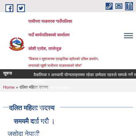
Skip to main content
पाथीभरा याङवरक गाउँपालिका
गाउँ कार्यपालिकाको कार्यालय
कोशी प्रदेश, ताप्लेजुङ
"विकास र सुशासनमा प्राकृतिक स्रोतको उचित उपयोग,
जनताको खुशी पाथीभरा याङवरकको सोच"
सूचना
वैकल्पिक र अस्थायी योग्यताक्रममा रहेका उम्मेदवा रहरुले सम्पर्क गर्ने सम्बन
Body:
You are here
Home
» दलित महिला सदस्य
आवश्यक कागजातहरु:
जिम्मेवार अधिकारी:
नमुना फाराम तथा अन्य:
दलित महिला सदस्य
प्रक्रिया:
लाग्ने समय:
समयमै दर्ता गरौ ।
सेवा दिने कार्यालय:
सेवा प्रकार:
जसोदा नेपाली
सेवा शुल्क: