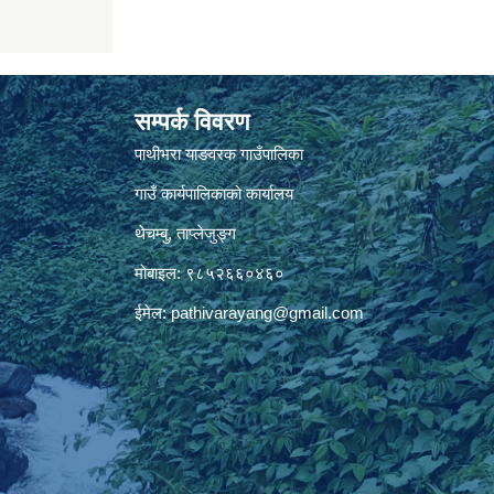
सम्पर्क विवरण
पाथीभरा याङवरक गाउँपालिका
गाउँ कार्यपालिकाको कार्यालय
थेचम्बु, ताप्लेजुङ्ग
मोबाइल: ९८५२६६०४६०
ईमेल:
pathivarayang@gmail.com