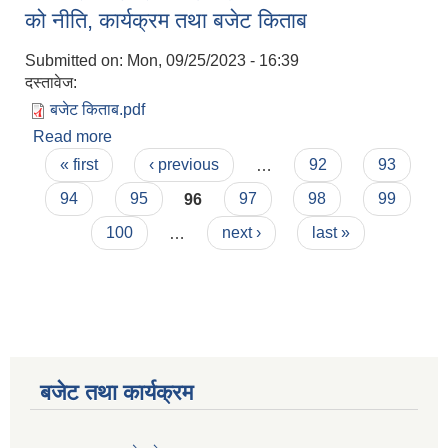
को नीति, कार्यक्रम तथा बजेट किताब
Submitted on:
Mon, 09/25/2023 - 16:39
दस्तावेज:
बजेट किताब.pdf
Read more
about पाथीभरा याङवरक गाउँपालिकाको आ.व. ०८०/०८१
Pages
को नीति, कार्यक्रम तथा बजेट किताब
« first
‹ previous
…
92
93
94
95
96
97
98
99
100
…
next ›
last »
बजेट तथा कार्यक्रम