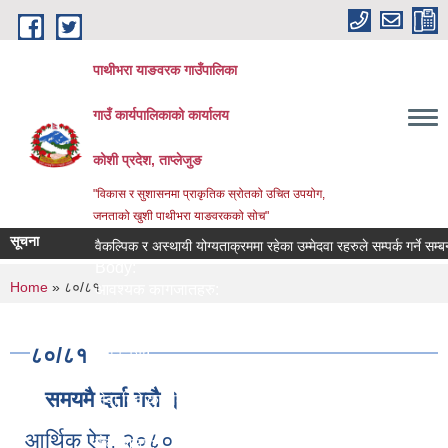
Skip to main content
पाथीभरा याङवरक गाउँपालिका
गाउँ कार्यपालिकाको कार्यालय
कोशी प्रदेश, ताप्लेजुङ
"विकास र सुशासनमा प्राकृतिक स्रोतको उचित उपयोग,
जनताको खुशी पाथीभरा याङवरकको सोच"
सूचना
वैकल्पिक र अस्थायी योग्यताक्रममा रहेका उम्मेदवा रहरुले सम्पर्क गर्ने सम्बन्धी
Body:
You are here
Home
» ८०/८१
आवश्यक कागजातहरु:
जिम्मेवार अधिकारी:
नमुना फाराम तथा अन्य:
८०/८१
प्रक्रिया:
लाग्ने समय:
समयमै दर्ता गरौ ।
सेवा दिने कार्यालय:
सेवा प्रकार:
आर्थिक ऐन, २०८०
सेवा शुल्क: