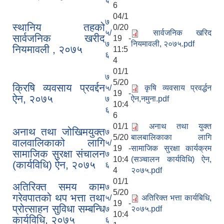
6
04/1
७
स्थानिय तहको
0/20
५/
सार्वजनिक खरिद
सार्वजनिक खरीद
19 -
७
नियमावली, २०७५.pdf
नियमावली , २०७५
11:5
६
4
01/1
७
5/20
क्रिषि व्यवसाय प्रवर्द्दन
५/
कृषि व्यवसाय प्रवर्द्धन
19 -
ऐन, २०७५
७
ऐन,नमुना.pdf
10:4
६
6
01/1
अनाथ तथा युक्त
अनाथ तथा जोखिमयुक्त
७
5/20
बालबालिकाका लागि
वालवालिकाको लागि
५/
19 -
सामाजिक सुरक्षा कार्यक्रम
सामाजिक सुरक्षा संचालन
७
10:4
(सञ्चालन कार्यविधि) ऐन,
(कार्यविधि) ऐन, २०७५
६
4
२०७५.pdf
01/1
अतिरिक्त समय काम
७
5/20
गरेवपातको थप भत्ता तथा
५/
अतिरिक्त भत्ता कार्यबिधि,
19 -
प्रोत्साहन सुविधा सम्बन्धि
७
२०७५.pdf
10:4
कार्यविधि, २०७५
६