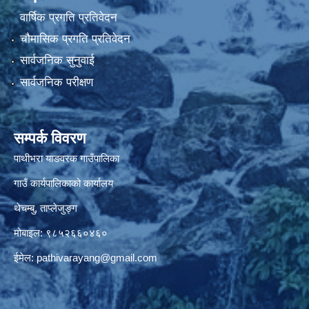
वार्षिक प्रगति प्रतिवेदन
चौमासिक प्रगति प्रतिवेदन
सार्वजनिक सुनुवाई
सार्वजनिक परीक्षण
सम्पर्क विवरण
पाथीभरा याङवरक गाउँपालिका
गाउँ कार्यपालिकाको कार्यालय
थेचम्बु, ताप्लेजुङ्ग
मोबाइल: ९८५२६६०४६०
ईमेल:
pathivarayang@gmail.com