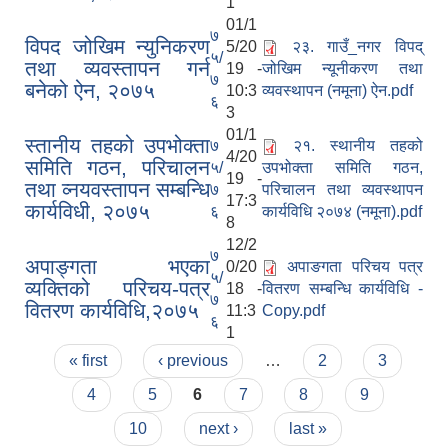
1
01/1
७
विपद जोखिम न्युनिकरण
5/20
२३. गाउँ_नगर विपद्
५/
तथा व्यवस्तापन गर्न
19 -
जोखिम न्यूनीकरण तथा
७
बनेको ऐन, २०७५
10:3
व्यवस्थापन (नमूना) ऐन.pdf
६
3
01/1
स्तानीय तहको उपभोक्ता
७
२१. स्थानीय तहको
4/20
समिति गठन, परिचालन
५/
उपभोक्ता समिति गठन,
19 -
तथा व्नयवस्तापन सम्बन्धि
७
परिचालन तथा व्यवस्थापन
17:3
कार्यविधी, २०७५
६
कार्यविधि २०७४ (नमूना).pdf
8
12/2
७
अपाङ्गता भएका
0/20
अपाङगता परिचय पत्र
५/
व्यक्तिको परिचय-पत्र
18 -
वितरण सम्बन्धि कार्यविधि -
७
वितरण कार्यविधि,२०७५
11:3
Copy.pdf
६
1
Pages
« first
‹ previous
…
2
3
4
5
6
7
8
9
10
next ›
last »