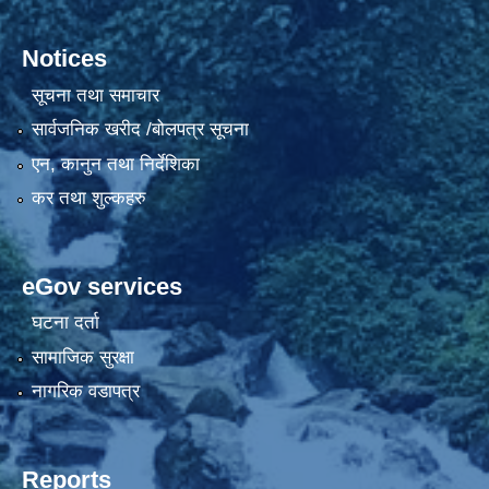
Notices
सूचना तथा समाचार
सार्वजनिक खरीद /बोलपत्र सूचना
एन, कानुन तथा निर्देशिका
कर तथा शुल्कहरु
eGov services
घटना दर्ता
सामाजिक सुरक्षा
नागरिक वडापत्र
Reports