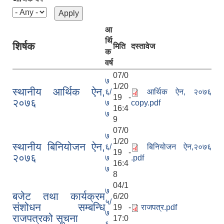
आ
र्थि
शिर्षक
मिति
दस्तावेज
क
वर्ष
07/0
७
1/20
स्थानीय आर्थिक ऐन,
६/
आर्थिक ऐन, २०७६
19 -
२०७६
७
copy.pdf
16:4
७
9
07/0
७
1/20
स्थानीय बिनियोजन ऐन,
६/
बिनियोजन ऐन,२०७६
19 -
२०७६
७
.pdf
16:4
७
8
04/1
७
बजेट तथा कार्यक्रम
6/20
५/
संशोधन सम्बन्धि
19 -
राजपत्र.pdf
७
राजपत्रको सूचना
17:0
६