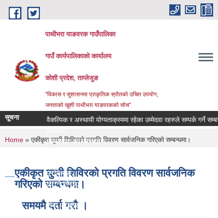
Skip to main content
पाथीभरा याङवरक गाउँपालिका
गाउँ कार्यपालिकाको कार्यालय
कोशी प्रदेश, ताप्लेजुङ
"विकास र सुशासनमा प्राकृतिक स्रोतको उचित उपयोग,
जनताको खुशी पाथीभरा याङवरकको सोच"
सूचना
वैकल्पिक र अस्थायी योग्यताक्रममा रहेका उम्मेदवा रहरुले सम्पर्क गर्ने सम्बन्धी
Body:
You are here
Home
» एकीकृत घुम्ती शिविरको प्रगति विवरण सार्वजनिक गरिएको सम्बन्धमा।
आवश्यक कागजातहरु:
जिम्मेवार अधिकारी:
नमुना फाराम तथा अन्य:
एकीकृत घुम्ती शिविरको प्रगति विवरण सार्वजनिक
प्रक्रिया:
गरिएको सम्बन्धमा।
लाग्ने समय:
सेवा दिने कार्यालय:
समयमै दर्ता गरौ ।
सेवा प्रकार:
सेवा शुल्क: