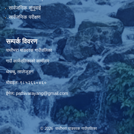
सार्वजनिक सुनुवाई
सार्वजनिक परीक्षण
सम्पर्क विवरण
पाथीभरा याङवरक गाउँपालिका
गाउँ कार्यपालिकाको कार्यालय
थेचम्बु, ताप्लेजुङ्ग
मोबाइल: ९८५२६६०४६०
ईमेल:
pathivarayang@gmail.com
© 2026 पाथीभरा याङवरक गाउँपालिका