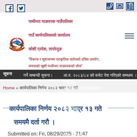
Skip to main content
पाथीभरा याङवरक गाउँपालिका
गाउँ कार्यपालिकाको कार्यालय
कोशी प्रदेश, ताप्लेजुङ
"विकास र सुशासनमा प्राकृतिक स्रोतको उचित उपयोग,
जनताको खुशी पाथीभरा याङवरकको सोच"
सूचना
ले सम्पर्क गर्ने सम्बन्धी सुचना।
आ.व. २०८३/८४ को बजेट पेश गरिएको सम्ब्धमा ।
Body:
You are here
Home
» कार्यपालिका निर्णय २०८२ भाद्र १३ गते
आवश्यक कागजातहरु:
जिम्मेवार अधिकारी:
नमुना फाराम तथा अन्य:
कार्यपालिका निर्णय २०८२ भाद्र १३ गते
प्रक्रिया:
लाग्ने समय:
समयमै दर्ता गरौ ।
सेवा दिने कार्यालय:
सेवा प्रकार:
Submitted on:
Fri, 08/29/2025 - 21:47
सेवा शुल्क: