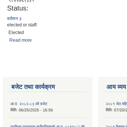
९८४२७६९३३१
Status:
वर्तमान ३
elected or staff:
Elected
Read more
about पुर्ण बहादुर तिवार
Pages
बजेट तथा कार्यक्रम
आय व्यय
आ.व. २०८२-८३ को बजेट
२०८१ जेठ महि
मिति:
06/25/2025 - 16:56
मिति:
07/20/
पाथीभरा याङवरक गाउँपालिकाको आ.व. ०८१/०८२ को
२०८१ वैशाख म